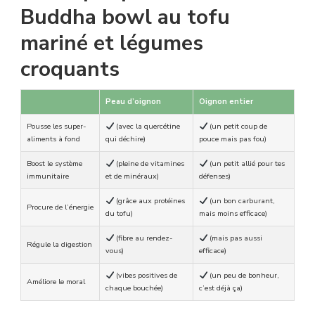
Buddha bowl au tofu
mariné et légumes
croquants
Peau d’oignon
Oignon entier
Pousse les super-
(avec la quercétine
(un petit coup de
aliments à fond
qui déchire)
pouce mais pas fou)
Boost le système
(pleine de vitamines
(un petit allié pour tes
immunitaire
et de minéraux)
défenses)
(grâce aux protéines
(un bon carburant,
Procure de l’énergie
du tofu)
mais moins efficace)
(fibre au rendez-
(mais pas aussi
Régule la digestion
vous)
efficace)
(vibes positives de
(un peu de bonheur,
Améliore le moral
chaque bouchée)
c’est déjà ça)