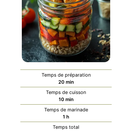
Temps de préparation
minutes
20
min
Temps de cuisson
minutes
10
min
Temps de marinade
heure
1
h
Temps total