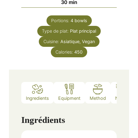
minutes
30
min
Portions:
4
bowls
Type de plat:
Plat principal
Cuisine:
Asiatique, Vegan
Calories:
450
Ingredients
Equipment
Method
Notes
Ingrédients